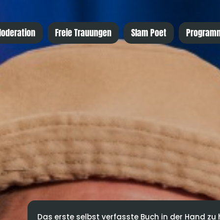
oderation
Freie Trauungen
Slam Poet
Program
Das erste selbst verfasste Buch in der Hand zu h