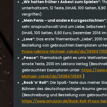
„Wir hatten früher r Asbest zum Spielen“:
Th
unterhaltsam, 12 Texte, DinA6, 100 Seiten, 6,90 
vergriffen)
„Mein Penis – und andere Kurzgeschichten“:
sehr anspruchsvoll! Und um Liebe, Selbstwert u
DinA6, 100 Seiten, 6,90 Euro, Dezember 2014 im
„Love“:
Das erste Themenbuch „Liebe“, 2010 i
Bestellung von gebrauchten Exemplaren unte
Prosa-Lektora-Michael-Jakob/dp/39384705
„Peace“:
Thematisch geht es ums Weltverbes
ernste Texte, 2010 im Lektora Verlag (Beschr
gebrauchten Exemplaren unter:
https://www.
Michael-Jakob/dp/3938470569
)
„Rock ’n‘ Roll“:
Die Spaß-Texte aus meiner Sla
Bühnen des deutschsprachigen Raums gerockt
(Beschreibung und Bestellung von gebraucht
https://www.amazon.de/Rock-Roll-Prosa-be