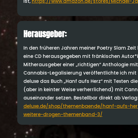
ist,
https://www.amazon.de/stores/Michael-J
Herausgeber:
In den früheren Jahren meiner Poetry Slam Zei
eine CD herausgegeben mit fränkischen Autor*i
Mitherausgeber einer „richtigen“ Anthologie mit
Cannabis-Legalisierung veröffentlichte ich mit 
deluxe das Buch „Hanf aufs Herz“ mit Texten die 
(aber in keinter Weise verherrlichend) mit Ca
auseinander setzen. Bestellbar direkt ab Verlag
deluxe.de/shop/themenbaende/hanf-aufs-her
weitere-drogen-themenband-3/