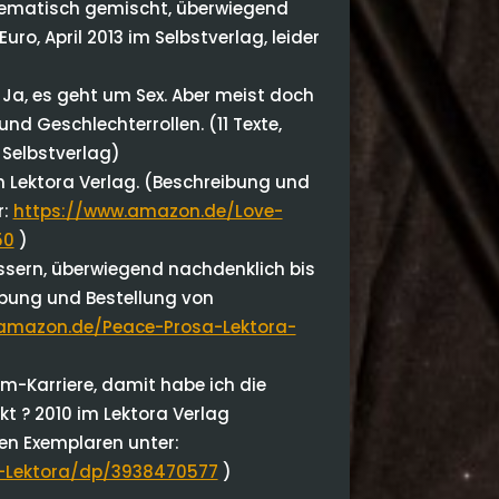
ematisch gemischt, überwiegend
Euro, April 2013 im Selbstverlag, leider
Ja, es geht um Sex. Aber meist doch
nd Geschlechterrollen. (11 Texte,
 Selbstverlag)
m Lektora Verlag. (Beschreibung und
r:
https://www.amazon.de/Love-
50
)
sern, überwiegend nachdenklich bis
eibung und Bestellung von
amazon.de/Peace-Prosa-Lektora-
m-Karriere, damit habe ich die
 ? 2010 im Lektora Verlag
en Exemplaren unter:
i-Lektora/dp/3938470577
)