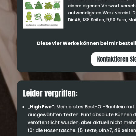
einem eigenen Vorwort versehe
aufwendigsten Werk vereint. Da
DinA5, 188 Seiten, 9,90 Euro, Ma
Diese vier Werke können bei mir bestel
Kontaktieren Si
Leider vergriffen:
„High Five“:
Mein erstes Best-Of-Büchlein mi
ausgewählten Texten. Fünf absolute Bühnenkla
veröffentlicht wurden, aber aktuell nicht meh
für die Hosentasche. (5 Texte, DinA7, 48 Seiten