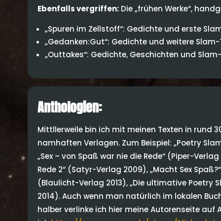
Ebenfalls vergriffen:
Die „frühen Werke“, han
„Spuren im Zellstoff“: Gedichte und erste Sl
„Gedanken:Gut“: Gedichte und weitere Slam-T
„Outtakes“: Gedichte, Geschichten und Slam-
Anthologien:
Mittllerweile bin ich mit meinen Texten in rund 
namhaften Verlagen. Zum Beispiel: „Poetry Slam
„Sex – von Spaß war nie die Rede“ (Piper-Verlag 
Rede 2“ (Satyr-Verlag 2009), „Macht Sex Spaß?“ 
(Blaulicht-Verlag 2013), „Die ultimative Poetry
2014). Auch wenn man natürlich im lokalen Buch
halber verlinke ich hier meine Autorenseite au